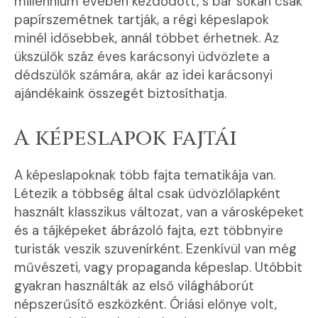
millennium évében kezdődött, s bár sokan csak
papírszemétnek tartják, a régi képeslapok
minél idősebbek, annál többet érhetnek. Az
ükszülők száz éves karácsonyi üdvözlete a
dédszülők számára, akár az idei karácsonyi
ajándékaink összegét biztosíthatja.
A képeslapok fajtái
A képeslapoknak több fajta tematikája van.
Létezik a többség által csak üdvözlőlapként
használt klasszikus változat, van a városképeket
és a tájképeket ábrázoló fajta, ezt többnyire
turisták veszik szuvenírként. Ezenkívül van még
művészeti, vagy propaganda képeslap. Utóbbit
gyakran használták az első világháborút
népszerűsítő eszközként. Óriási előnye volt,