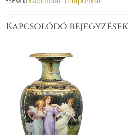
kapcsolati űrlapunkat
töltse ki
!
Kapcsolódó bejegyzések