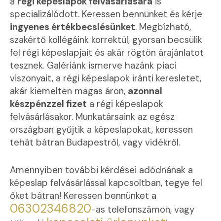
a
régi képeslapok felvásárlására
is
specializálódott. Keressen bennünket és kérje
ingyenes értékbecslésünket
. Megbízható,
szakértő kollégáink korrektül, gyorsan becsülik
fel régi képeslapjait és akár rögtön árajánlatot
tesznek. Galériánk ismerve hazánk piaci
viszonyait, a régi képeslapok iránti keresletet,
akár kiemelten magas áron,
azonnal
készpénzzel fizet
a régi képeslapok
felvásárlásakor. Munkatársaink az egész
országban gyűjtik a képeslapokat, keressen
tehát bátran Budapestről, vagy vidékről.
Amennyiben további kérdései adódnának a
képeslap felvásárlással kapcsoltban, tegye fel
őket bátran! Keressen bennünket a
06302346820
-as telefonszámon, vagy