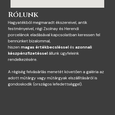
Rólunk
Hagyatékból megmaradt ékszereivel, antik
festményeivel, régi Zsolnay és Herendi
porcelánok eladásával kapcsolatban keressen fel
bennünket bizalommal,
hiszen
magas
értékbecsléssel
és
azonnali
készpénzfizetéssel
állunk ügyfeleink
rendelkezésére.
A régiség felvásárlás menetét követően a galéria az
adott műtárgy vagy műtárgyak elszállításáról is
gondoskodik (országos lefedettséggel).