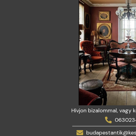
Hívjon bizalommal, vagy 
063023
budapestantik@kes