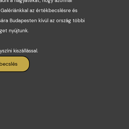
adni a hagyatékát, hogy azonnal
Galériánkkal az értékbecslésre és
sára Budapesten kívül az ország többi
get nyújtunk.
zíni kiszállással.
becslés