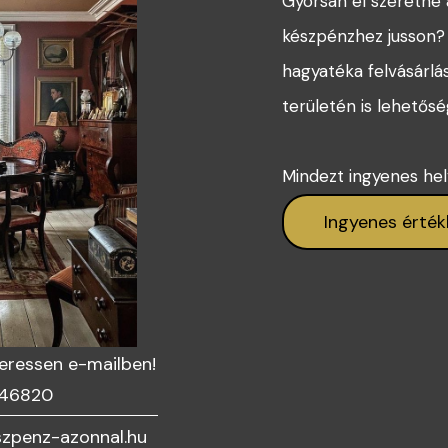
Gyorsan el szeretné 
készpénzhez jusson? 
hagyatéka felvásárlá
területén is lehetősé
Mindezt ingyenes helys
Ingyenes érték
keressen e-mailben!
46820
zpenz-azonnal.hu