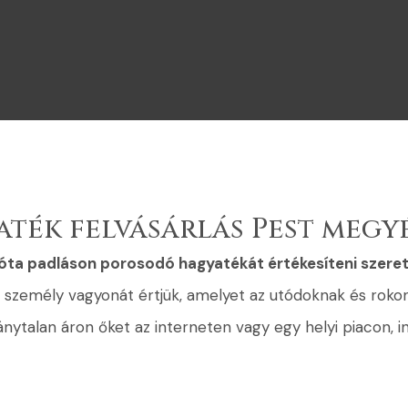
aték felvásárlás Pest megyé
góta padláson porosodó hagyatékát értékesíteni szere
yt személy vagyonát értjük, amelyet az utódoknak és ro
ánytalan áron őket az interneten vagy egy helyi piacon, in