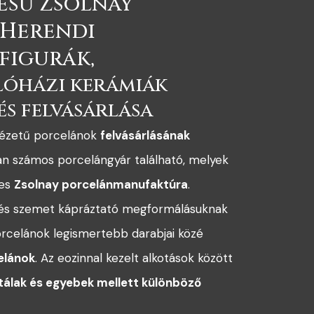
ésű Zsolnay
 Herendi
 figurák,
lóházi kerámiák
és felvásárlása
nézetű porcelánok
felvásárlásának
an számos porcelángyár található, melyek
res
Zsolnay porcelánmanufaktúra
.
k és szemet kápráztató megformálásuknak
rcelánok legismertebb darabjai közé
elánok
. Az eozinnal kezelt alkotások között
 tálak és egyebek mellett különböző