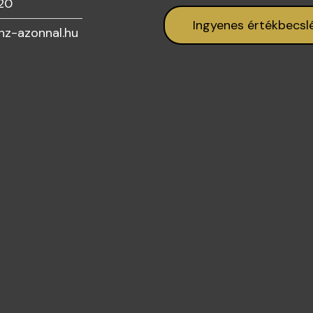
20
Ingyenes értékbecsl
z-azonnal.hu