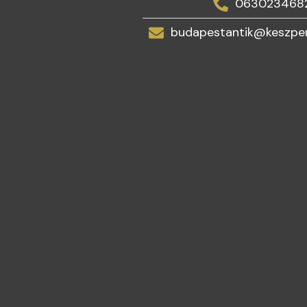
063023468
budapestantik@keszpen