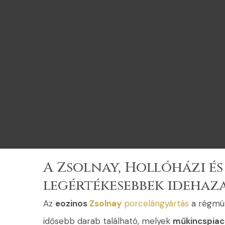
A Zsolnay, Hollóházi é
legértékesebbek idehaz
Az
eozinos
Zsolnay
porcelángyártás
a régmúl
idősebb darab található, melyek
műkincspiac