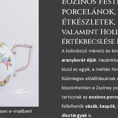
Eozinos fest
porcelánok,
étkészletek,
valamint Hol
értékbecslése 
A különböző méretű és ki
aranykorát éljük
. Hazánkb
közül az egyik, a méltán hí
Különleges előállításukna
köszönhetően a Zsolnay po
tartoznak az
eozinos porc
fellelhetők
vázák, kaspók,
ssen e-mailben!
dísztárgyak
is.