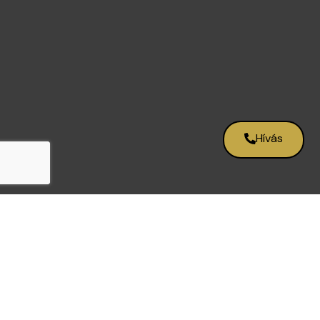
Hívás
Milyen arany vagy ezüst
ékszereket és tárgyakat