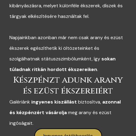
kibányászásra, melyet különféle ékszerek, díszek és
tárgyak elkészítésére használtak fel.
Napjainkban azonban már nem csak arany és ezüst
ékszerek egészíthetik ki öltözeteinket és
szolgálhatnak státuszszimbólumként, így
sokan
túladnak ritkán hordott ékszereiken
.
Készpénzt adunk arany
és ezüst ékszereiért
Galériánk
ingyenes kiszállást
biztosítva,
azonnal
és kézpénzért vásárolja
meg arany és ezüst
ingóságait.
Ingyenes értékbecslés