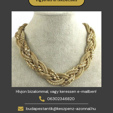
Hívjon bizalommal, vagy keressen e-mailben!
06302346820
budapestantik@keszpenz-azonnal.hu