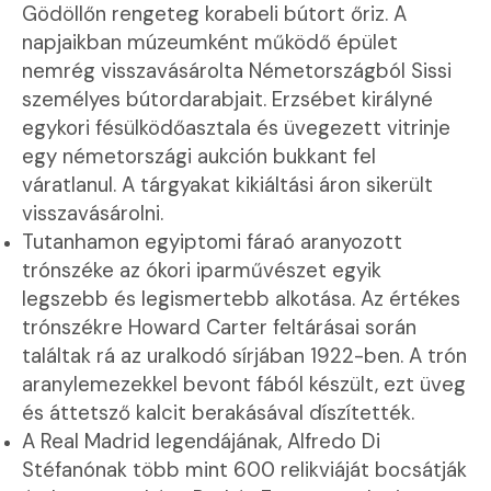
Gödöllőn rengeteg korabeli bútort őriz. A
napjaikban múzeumként működő épület
nemrég visszavásárolta Németországból Sissi
személyes bútordarabjait. Erzsébet királyné
egykori fésülködőasztala és üvegezett vitrinje
egy németországi aukción bukkant fel
váratlanul. A tárgyakat kikiáltási áron sikerült
visszavásárolni.
Tutanhamon egyiptomi fáraó aranyozott
trónszéke az ókori iparművészet egyik
legszebb és legismertebb alkotása. Az értékes
trónszékre Howard Carter feltárásai során
találtak rá az uralkodó sírjában 1922-ben. A trón
aranylemezekkel bevont fából készült, ezt üveg
és áttetsző kalcit berakásával díszítették.
A Real Madrid legendájának, Alfredo Di
Stéfanónak több mint 600 relikviáját bocsátják