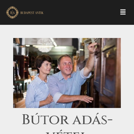
Skip
Men
to
content
Bútor adás-