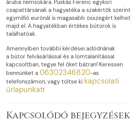
áruba nemsokára. Puskás Ferenc egykori
csapattársának a hagyatéka a szakértők szerint
egymillió eurónál is magasabb összegért kelhet
majd el. A hagyatékban értékes bútorok is
találhatóak.
Amennyiben további kérdései adódnának
a bútor felvásárlással és a lomtalanítással
kapcsoltban, tegye fel őket bátran! Keressen
06302346820
bennünket a
-as
kapcsolati
telefonszámon, vagy töltse ki
űrlapunkat
!
Kapcsolódó bejegyzések