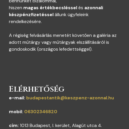
bennünket bizalommal,
hiszen
magas
értékbecsléssel
és
azonnali
készpénzfizetéssel
állunk ügyfeleink
rendelkezésére.
A régiség felvásárlás menetét követően a galéria az
adott műtárgy vagy műtárgyak elszállításáról is
gondoskodik (országos lefedettséggel).
Elérhetőség
e-mail:
budapestantik@keszpenz-azonnal.hu
mobil:
06302346820
cím:
1013 Budapest, I. kerület, Alagút utca 4.