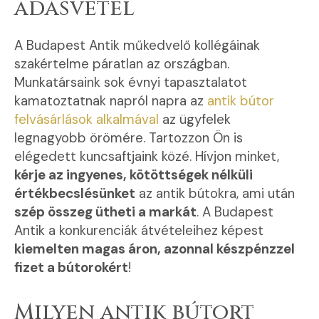
adásvétel
A Budapest Antik műkedvelő kollégáinak
szakértelme páratlan az országban.
Munkatársaink sok évnyi tapasztalatot
kamatoztatnak napról napra az
antik bútor
felvásárlások alkalmával
az ügyfelek
legnagyobb örömére. Tartozzon Ön is
elégedett kuncsaftjaink közé. Hívjon minket,
kérje az ingyenes, kötöttségek nélküli
értékbecslésünket
az antik bútokra, ami után
szép összeg ütheti a markát
. A Budapest
Antik a konkurenciák átvételeihez képest
kiemelten magas áron, azonnal készpénzzel
fizet a bútorokért
!
Milyen antik bútort